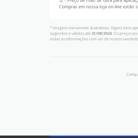
⚠️ - Preço de mão de obra para aplicaç
Compras em nossa loja on-line estão suj
* Imagens meramente ilustrativas. Alguns itens a
sugeridos e válidos até
31/08/2026
. Os preços po
todas as informações com um de nossos vendedo
Compar