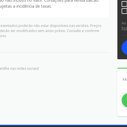
ão não incluso no valor. Condições para venda balcão.
eitas a incidência de taxas.
Ao
presentados poderão não estar disponíveis nas versões. Preços
Pol
derão ser modificados sem aviso prévio. Consulte e confirme
res.
tilhe nas redes sociais!
FA