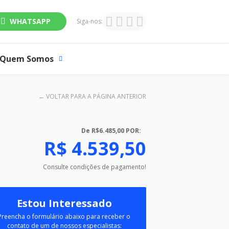
WHATSAPP
Siga-nos:
Quem Somos
←
VOLTAR PARA A PÁGINA ANTERIOR
De R$6.485,00 POR:
R$ 4.539,50
Consulte condições de pagamento!
Estou Interessado
Preencha o formulário abaixo para receber o
contato de um de nossos especialistas: