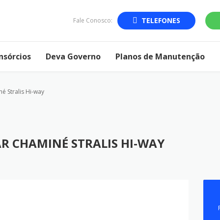
TELEFONES
Fale Conosco:
nsórcios
Deva Governo
Planos de Manutenção
 Stralis Hi-way
R CHAMINÉ STRALIS HI-WAY