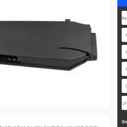
Pe
UF
Qu