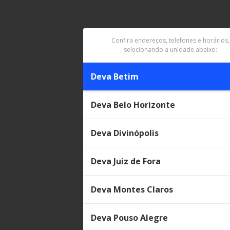
Confira endereços, telefones e horários,
selecionando a unidade abaixo:
Deva Betim
Deva Belo Horizonte
Deva Divinópolis
Deva Juiz de Fora
Deva Montes Claros
Deva Pouso Alegre