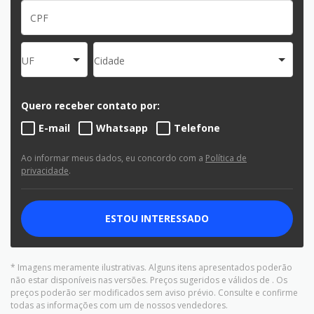
UF
Cidade
Quero receber contato por:
E-mail
Whatsapp
Telefone
Ao informar meus dados, eu concordo com a
Política de
privacidade
.
ESTOU INTERESSADO
* Imagens meramente ilustrativas. Alguns itens apresentados poderão
não estar disponíveis nas versões. Preços sugeridos e válidos de
. Os
preços poderão ser modificados sem aviso prévio. Consulte e confirme
todas as informações com um de nossos vendedores.