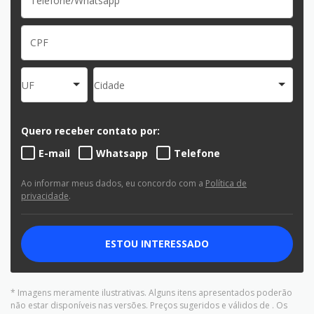
UF
Cidade
Quero receber contato por:
E-mail
Whatsapp
Telefone
Ao informar meus dados, eu concordo com a
Política de
privacidade
.
ESTOU INTERESSADO
* Imagens meramente ilustrativas. Alguns itens apresentados poderão
não estar disponíveis nas versões. Preços sugeridos e válidos de
. Os