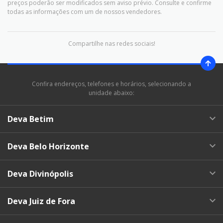
preços poderão ser modificados sem aviso prévio. Consulte e confirme
todas as informações com um de nossos vendedores.
Compartilhe nas redes sociais!
Confira endereços, telefones e horários, selecionando a
unidade abaixo:
Deva Betim
Deva Belo Horizonte
Deva Divinópolis
Deva Juiz de Fora