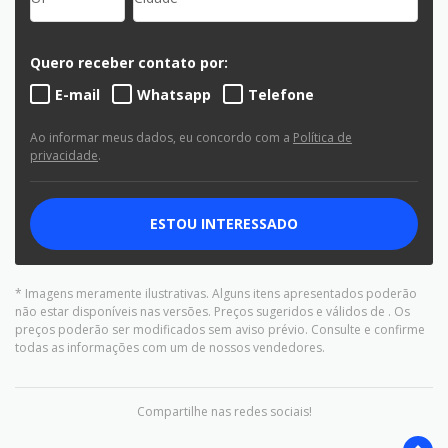
Quero receber contato por:
E-mail
Whatsapp
Telefone
Ao informar meus dados, eu concordo com a
Política de
privacidade
.
ESTOU INTERESSADO
* Imagens meramente ilustrativas. Alguns itens apresentados poderão
não estar disponíveis nas versões. Preços sugeridos e válidos de
. Os
preços poderão ser modificados sem aviso prévio. Consulte e confirme
todas as informações com um de nossos vendedores.
Compartilhe nas redes sociais!