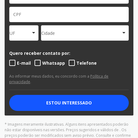
UF
Cidade
Quero receber contato por:
E-mail
Whatsapp
Telefone
Ao informar meus dados, eu concordo com a
Política de
privacidade
.
ESTOU INTERESSADO
* Imagens meramente ilustrativas. Alguns itens apresentados poderão
não estar disponíveis nas versões. Preços sugeridos e válidos de
. Os
preços poderão ser modificados sem aviso prévio. Consulte e confirme