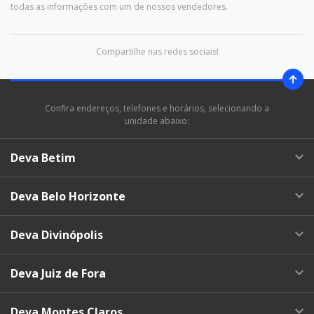
todas as informações com um de nossos vendedores.
Compartilhe nas redes sociais!
Confira endereços, telefones e horários, selecionando a
unidade abaixo:
Deva Betim
Deva Belo Horizonte
Deva Divinópolis
Deva Juiz de Fora
Deva Montes Claros